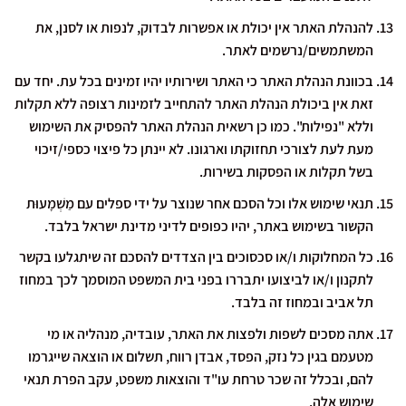
להנהלת האתר אין יכולת או אפשרות לבדוק, לנפות או לסנן, את
המשתמשים/נרשמים לאתר.
בכוונת הנהלת האתר כי האתר ושירותיו יהיו זמינים בכל עת. יחד עם
זאת אין ביכולת הנהלת האתר להתחייב לזמינות רצופה ללא תקלות
וללא "נפילות". כמו כן רשאית הנהלת האתר להפסיק את השימוש
מעת לעת לצורכי תחזוקתו וארגונו. לא יינתן כל פיצוי כספי/זיכוי
בשל תקלות או הפסקות בשירות.
תנאי שימוש אלו וכל הסכם אחר שנוצר על ידי ספלים עם מַשְׁמָעוּת
הקשור בשימוש באתר, יהיו כפופים לדיני מדינת ישראל בלבד.
כל המחלוקות ו/או סכסוכים בין הצדדים להסכם זה שיתגלעו בקשר
לתקנון ו/או לביצועו יתבררו בפני בית המשפט המוסמך לכך במחוז
תל אביב ובמחוז זה בלבד.
אתה מסכים לשפות ולפצות את האתר, עובדיה, מנהליה או מי
מטעמם בגין כל נזק, הפסד, אבדן רווח, תשלום או הוצאה שייגרמו
להם, ובכלל זה שכר טרחת עו"ד והוצאות משפט, עקב הפרת תנאי
שימוש אלה.