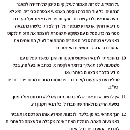
על המידע. למרות האמור לעיל, קיים סיכון של חדירה למאגרי
הנתונים. כל עוד החברה נוקטת באמצעי אבטחה סבירים, היא לא
תהיה אחראית לנזק שנגרם בעקבות פריצה כאמור ועל העברת
מידע אודותיך או מידע שנמסר על ידך לצד ג' כלשהו כתוצאה
מפריצה כזו. ספלים עם מַשְׁמָעוּת שומרת לעצמה את הזכות לנקוט
באמצעי אבטחה סבירים אחרים מהמתואר לעיל, התואמים את
הסטנדרט הנהוג בתעשיית האינטרנט.
בהסכמתך לתנאי השימוש ותקנון זה הינך מאשר ספלים עם
מַשְׁמָעוּת לפנות אליך בדואר אלקטרוני, בכתב או בעל פה, בכל
מידע בדבר מבצעים באתר ו/או
ספלים עם מַשְׁמָעוּת ו/או בדבר פרסומות מגופים מסחריים נבחרים
וכיו"ב.
אין לרשום אדם אחר שלא בהסכמתו ו/או ללא נוכחתו מול המסך
בשעת הרישום ולאחר שהוסברו לו כל תנאי תקנון זה.
הנך אחראי באופן בלעדי לנכונות המידע אותו תפרסם או תעביר
באמצעות האתר. הנהלת האתר אינה מקבלת על עצמה כל אחריות
לתכנים המועברים בכל האתר.