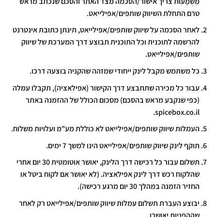
מַשְׁמָעוּת צריך אישור/הסכמה מצד האתר והסכם שנכתב מראש
טרם התחלת השיווק שותפים/אפילייאט.
לאחר הסכמה על שיווק שותפים/אפילייאט, תינתן כתובת אינטרנט
להרשמה לתוכנית וכל התוכנית תבוצע דרך המערכת של שיווק
שותפים/אפילייאט.
כל משתמש מקבל לינק ייחודי שמזהה שהקניה בוצעה דרכו.
עבור כל מכירה שתתבצע דרך הקישור (אפילאציה), תקבלו עמלה
(כפי שנקבע מראש בהסכם) מסכום הכולל של ההזמנה באתר
spicebox.co.il.
העמלות שיווק שותפים/אפילייאט לא כוללת מע"מ ועלויות משלוח.
תוקף לינק שיווק שותפים/אפילייאט הינו למשך 7 ימים.
תשלום עבור כל רכישה דרך הלינק, יאושר אוטומטית 30 יום אחרי
שהלקוח רכש דרך לינק אפילאציה. (לא יאושר אם לקוח ביטל או
החזיר הזמנה במהלך 30 יום מרגע רכישה).
יבוצע העברת תשלום עמלות שיווק שותפים/אפילייאט רק לאחר
שההפניות יאושרו.