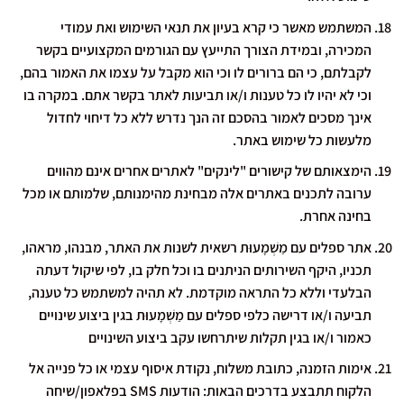
המשתמש מאשר כי קרא בעיון את תנאי השימוש ואת עמודי
המכירה, ובמידת הצורך התייעץ עם הגורמים המקצועיים בקשר
לקבלתם, כי הם ברורים לו וכי הוא מקבל על עצמו את האמור בהם,
וכי לא יהיו לו כל טענות ו/או תביעות לאתר בקשר אתם. במקרה בו
אינך מסכים לאמור בהסכם זה הנך נדרש ללא כל דיחוי לחדול
מלעשות כל שימוש באתר.
הימצאותם של קישורים "לינקים" לאתרים אחרים אינם מהווים
ערובה לתכנים באתרים אלה מבחינת מהימנותם, שלמותם או מכל
בחינה אחרת.
אתר ספלים עם מַשְׁמָעוּת רשאית לשנות את האתר, מבנהו, מראהו,
תכניו, היקף השירותים הניתנים בו וכל חלק בו, לפי שיקול דעתה
הבלעדי וללא כל התראה מוקדמת. לא תהיה למשתמש כל טענה,
תביעה ו/או דרישה כלפי ספלים עם מַשְׁמָעוּת בגין ביצוע שינויים
כאמור ו/או בגין תקלות שיתרחשו עקב ביצוע השינויים
אימות הזמנה, כתובת משלוח, נקודת איסוף עצמי או כל פנייה אל
הלקוח תתבצע בדרכים הבאות: הודעות SMS בפלאפון/שיחה