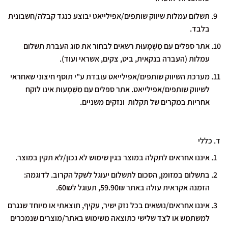
תשלום עמלות שיווק שותפים/אפילייאט יבוצע כנגד קבלה/חשבונית
בלבד.
אתר ספלים עם מַשְׁמָעוּת רשאים לבחור את סוג העברת תשלום
עמלות (העברה בנקאית, ביט, צקים, אשראי ועוד).
מערכת השיווק שותפים/אפילייאט עובדת ע"י תוסף חיצוני שאחראי
לשיווק שותפים/אפילייאט. אתר ספלים עם מַשְׁמָעוּת אינו לוקח
אחריות במקרים של תקלות ונזקים משניים.
ד. כללי
איננו אחראים לתקלה במוצר בגין שימוש לא נכון/לא תקין במוצר.
בתשלום במזומן, הסכום לתשלום יעוגל לשקל הקרוב. לדוגמה:
הזמנה אקראית עולה באתר 59.90₪, תעוגל ל60₪.
איננו אחראים/נושאים בכל נזק ישיר, עקיף, תוצאתי או מיוחד שנגרם
למשתמש או לצד שלישי כתוצאה משימוש באתר/מוצרים שנמכרים