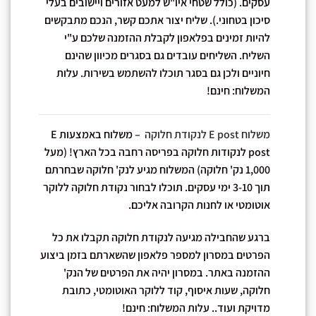
עסקים. (כולל שטחי איו"ש למעט אזורים ויישובים בעלי
סיכון בטחוני.). שליח יצור אתכם קשר, הנכם מתבקשים
להיות זמינים בפלאפון לקבלת ההזמנה שלכם ע"י
השליח. השליחים עובדים גם בסגרים מכיוון שהינם
חיוניים ולכן גם בסגר תוכלו להשתמש בשירות.
עלות
המשלוח: חינם!
משלוח E post לנקודת חלוקה
– משלוח באמצעות E
post לנקודות חלוקה בפריסה רחבה בכל הארץ! (מעל
1,000 נק' חלוקה) המשלוח מגיע לנק' חלוקה שבחרתם
תוך 3-10 ימי עסקים. תוכלו לבחור נקודת חלוקה ללוקר
אוטומטי או לחנות הקרובה אליכם.
ברגע שהחבילה מגיעה לנקודת חלוקה תקבלו את כל
הפרטים במסרון למספר פלאפון שהשארתם בזמן ביצוע
ההזמנה באתר. במסרון יהיה את הפרטים של הנק'
חלוקה, שעות איסוף, קוד ללוקר האוטומטי, כתובת
מדויקת ועוד.. עלות המשלוח: חינם!